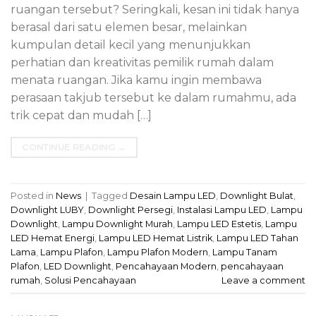
ruangan tersebut? Seringkali, kesan ini tidak hanya
berasal dari satu elemen besar, melainkan
kumpulan detail kecil yang menunjukkan
perhatian dan kreativitas pemilik rumah dalam
menata ruangan. Jika kamu ingin membawa
perasaan takjub tersebut ke dalam rumahmu, ada
trik cepat dan mudah […]
CONTINUE READING
→
Posted in
News
|
Tagged
Desain Lampu LED
,
Downlight Bulat
,
Downlight LUBY
,
Downlight Persegi
,
Instalasi Lampu LED
,
Lampu
Downlight
,
Lampu Downlight Murah
,
Lampu LED Estetis
,
Lampu
LED Hemat Energi
,
Lampu LED Hemat Listrik
,
Lampu LED Tahan
Lama
,
Lampu Plafon
,
Lampu Plafon Modern
,
Lampu Tanam
Plafon
,
LED Downlight
,
Pencahayaan Modern
,
pencahayaan
rumah
,
Solusi Pencahayaan
Leave a comment