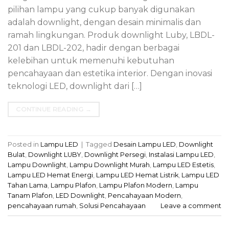
pilihan lampu yang cukup banyak digunakan
adalah downlight, dengan desain minimalis dan
ramah lingkungan. Produk downlight Luby, LBDL-
201 dan LBDL-202, hadir dengan berbagai
kelebihan untuk memenuhi kebutuhan
pencahayaan dan estetika interior. Dengan inovasi
teknologi LED, downlight dari […]
CONTINUE READING
→
Posted in
Lampu LED
|
Tagged
Desain Lampu LED
,
Downlight
Bulat
,
Downlight LUBY
,
Downlight Persegi
,
Instalasi Lampu LED
,
Lampu Downlight
,
Lampu Downlight Murah
,
Lampu LED Estetis
,
Lampu LED Hemat Energi
,
Lampu LED Hemat Listrik
,
Lampu LED
Tahan Lama
,
Lampu Plafon
,
Lampu Plafon Modern
,
Lampu
Tanam Plafon
,
LED Downlight
,
Pencahayaan Modern
,
pencahayaan rumah
,
Solusi Pencahayaan
Leave a comment