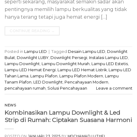
seperti sekarang, masyarakat semakin sadar akan
pentingnya memilih lampu berkualitas yang tidak
hanya terang tetapi juga hemat energi […]
CONTINUE READING
→
Posted in
Lampu LED
|
Tagged
Desain Lampu LED
,
Downlight
Bulat
,
Downlight LUBY
,
Downlight Persegi
,
Instalasi Lampu LED
,
Lampu Downlight
,
Lampu Downlight Murah
,
Lampu LED Estetis
,
Lampu LED Hemat Energi
,
Lampu LED Hemat Listrik
,
Lampu LED
Tahan Lama
,
Lampu Plafon
,
Lampu Plafon Modern
,
Lampu
Tanam Plafon
,
LED Downlight
,
Pencahayaan Modern
,
pencahayaan rumah
,
Solusi Pencahayaan
Leave a comment
NEWS
Kombinasikan Lampu Downlight & Led
Strip di Rumah: Ciptakan Suasana Harmoni
POSTED ON
JANUARI 23, 2025
BY
MOCHAMAD LUTHFI