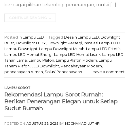
berbagai pilihan teknologi penerangan, mulai […]
CONTINUE READING
→
Posted in
Lampu LED
|
Tagged
Desain Lampu LED
,
Downlight
Bulat
,
Downlight LUBY
,
Downlight Persegi
,
Instalasi Lampu LED
,
Lampu Downlight
,
Lampu Downlight Murah
,
Lampu LED Estetis
,
Lampu LED Hemat Energi
,
Lampu LED Hemat Listrik
,
Lampu LED
Tahan Lama
,
Lampu Plafon
,
Lampu Plafon Modern
,
Lampu
Tanam Plafon
,
LED Downlight
,
Pencahayaan Modern
,
pencahayaan rumah
,
Solusi Pencahayaan
Leave a comment
LAMPU SOROT
Rekomendasi Lampu Sorot Rumah:
Berikan Penerangan Elegan untuk Setiap
Sudut Rumah
POSTED ON
AGUSTUS 29, 2025
BY
MOCHAMAD LUTHFI