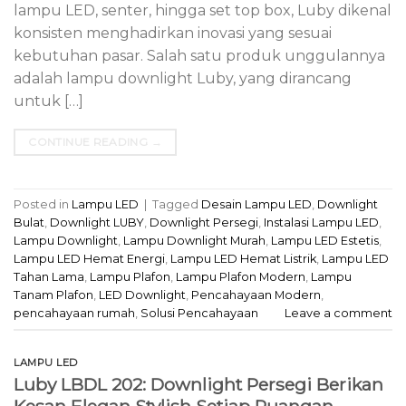
lampu LED, senter, hingga set top box, Luby dikenal
konsisten menghadirkan inovasi yang sesuai
kebutuhan pasar. Salah satu produk unggulannya
adalah lampu downlight Luby, yang dirancang
untuk […]
CONTINUE READING
→
Posted in
Lampu LED
|
Tagged
Desain Lampu LED
,
Downlight
Bulat
,
Downlight LUBY
,
Downlight Persegi
,
Instalasi Lampu LED
,
Lampu Downlight
,
Lampu Downlight Murah
,
Lampu LED Estetis
,
Lampu LED Hemat Energi
,
Lampu LED Hemat Listrik
,
Lampu LED
Tahan Lama
,
Lampu Plafon
,
Lampu Plafon Modern
,
Lampu
Tanam Plafon
,
LED Downlight
,
Pencahayaan Modern
,
pencahayaan rumah
,
Solusi Pencahayaan
Leave a comment
LAMPU LED
Luby LBDL 202: Downlight Persegi Berikan