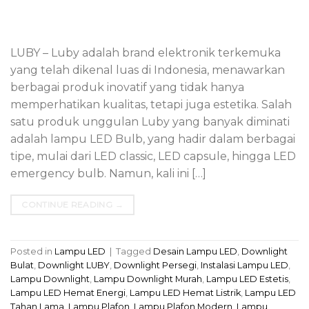
LUBY – Luby adalah brand elektronik terkemuka
yang telah dikenal luas di Indonesia, menawarkan
berbagai produk inovatif yang tidak hanya
memperhatikan kualitas, tetapi juga estetika. Salah
satu produk unggulan Luby yang banyak diminati
adalah lampu LED Bulb, yang hadir dalam berbagai
tipe, mulai dari LED classic, LED capsule, hingga LED
emergency bulb. Namun, kali ini […]
CONTINUE READING
→
Posted in
Lampu LED
|
Tagged
Desain Lampu LED
,
Downlight
Bulat
,
Downlight LUBY
,
Downlight Persegi
,
Instalasi Lampu LED
,
Lampu Downlight
,
Lampu Downlight Murah
,
Lampu LED Estetis
,
Lampu LED Hemat Energi
,
Lampu LED Hemat Listrik
,
Lampu LED
Tahan Lama
,
Lampu Plafon
,
Lampu Plafon Modern
,
Lampu