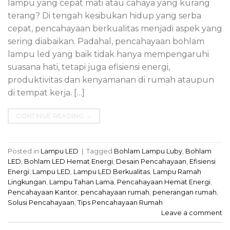
lampu yang cepat mati atau cahaya yang kurang
terang? Di tengah kesibukan hidup yang serba
cepat, pencahayaan berkualitas menjadi aspek yang
sering diabaikan. Padahal, pencahayaan bohlam
lampu led yang baik tidak hanya mempengaruhi
suasana hati, tetapi juga efisiensi energi,
produktivitas dan kenyamanan di rumah ataupun
di tempat kerja. […]
CONTINUE READING
→
Posted in
Lampu LED
|
Tagged
Bohlam Lampu Luby
,
Bohlam
LED
,
Bohlam LED Hemat Energi
,
Desain Pencahayaan
,
Efisiensi
Energi
,
Lampu LED
,
Lampu LED Berkualitas
,
Lampu Ramah
Lingkungan
,
Lampu Tahan Lama
,
Pencahayaan Hemat Energi
,
Pencahayaan Kantor
,
pencahayaan rumah
,
penerangan rumah
,
Solusi Pencahayaan
,
Tips Pencahayaan Rumah
Leave a comment