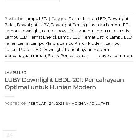
Posted in
Lampu LED
|
Tagged
Desain Lampu LED
,
Downlight
Bulat
,
Downlight LUBY
,
Downlight Persegi
,
Instalasi Lampu LED
,
Lampu Downlight
,
Lampu Downlight Murah
,
Lampu LED Estetis
,
Lampu LED Hemat Energi
,
Lampu LED Hemat Listrik
,
Lampu LED
Tahan Lama
,
Lampu Plafon
,
Lampu Plafon Modern
,
Lampu
Tanam Plafon
,
LED Downlight
,
Pencahayaan Modern
,
pencahayaan rumah
,
Solusi Pencahayaan
Leave a comment
LAMPU LED
LUBY Downlight LBDL-201: Pencahayaan
Optimal untuk Hunian Modern
POSTED ON
FEBRUARI 24, 2025
BY
MOCHAMAD LUTHFI
24