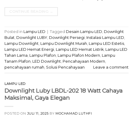
CONTINUE READING
→
Posted in
Lampu LED
|
Tagged
Desain Lampu LED
,
Downlight
Bulat
,
Downlight LUBY
,
Downlight Persegi
,
Instalasi Lampu LED
,
Lampu Downlight
,
Lampu Downlight Murah
,
Lampu LED Estetis
,
Lampu LED Hemat Energi
,
Lampu LED Hemat Listrik
,
Lampu LED
Tahan Lama
,
Lampu Plafon
,
Lampu Plafon Modern
,
Lampu
Tanam Plafon
,
LED Downlight
,
Pencahayaan Modern
,
pencahayaan rumah
,
Solusi Pencahayaan
Leave a comment
LAMPU LED
Downlight Luby LBDL-202 18 Watt Cahaya
Maksimal, Gaya Elegan
POSTED ON
JULI 11, 2025
BY
MOCHAMAD LUTHFI