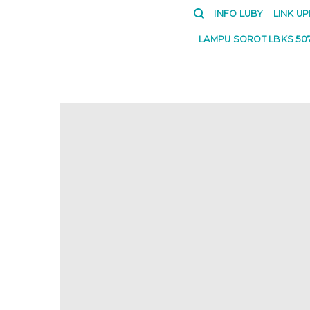
Skip
INFO LUBY
LINK U
to
LAMPU SOROT LBKS 50
content