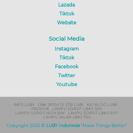
Lazada
Tiktok
Website
Social Media
Instagram
Tiktok
Facebook
Twitter
Youtube
INFO LUBY
LINK UPDATE STB LUBY
KATALOG LUBY
PRODUK
LAMPU SOROT LBKS 505
LAMPU SOROT HIGH BAY
LAMPU SOROT LBKS 507
LAMPU JALAN LBKJ 702
Copyright 2026 ©
LUBY Indonesia
"Make Things Better"