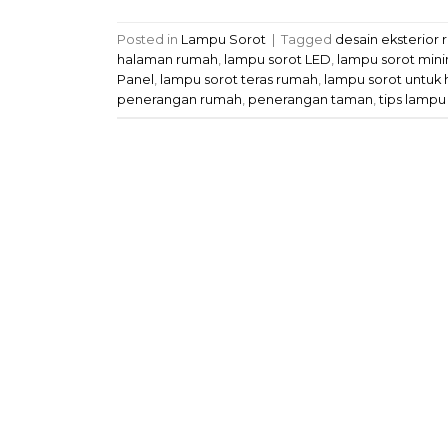
Posted in
Lampu Sorot
|
Tagged
desain eksterior
halaman rumah
,
lampu sorot LED
,
lampu sorot mini
Panel
,
lampu sorot teras rumah
,
lampu sorot untuk
penerangan rumah
,
penerangan taman
,
tips lampu