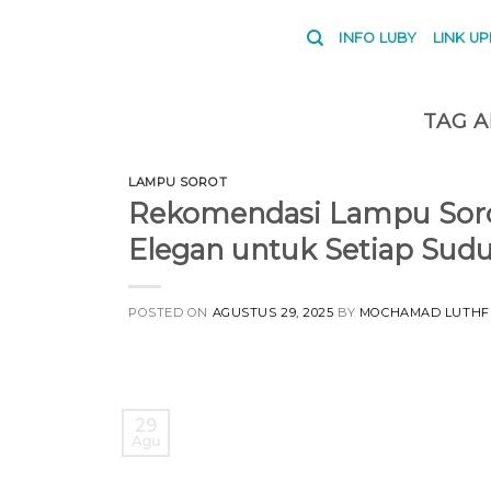
Skip
to
INFO LUBY
LINK U
content
TAG A
LAMPU SOROT
Rekomendasi Lampu Soro
Elegan untuk Setiap Su
POSTED ON
AGUSTUS 29, 2025
BY
MOCHAMAD LUTHF
29
Agu