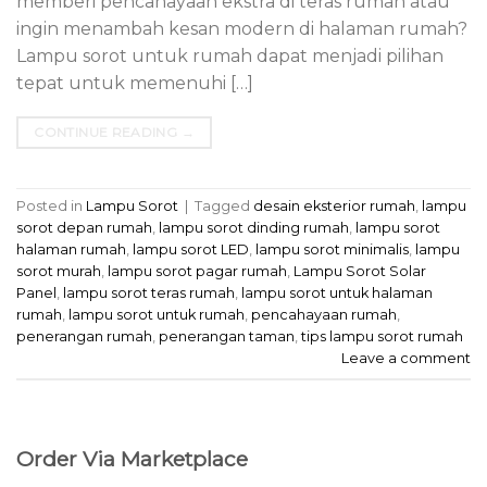
memberi pencahayaan ekstra di teras rumah atau
ingin menambah kesan modern di halaman rumah?
Lampu sorot untuk rumah dapat menjadi pilihan
tepat untuk memenuhi […]
CONTINUE READING
→
Posted in
Lampu Sorot
|
Tagged
desain eksterior rumah
,
lampu
sorot depan rumah
,
lampu sorot dinding rumah
,
lampu sorot
halaman rumah
,
lampu sorot LED
,
lampu sorot minimalis
,
lampu
sorot murah
,
lampu sorot pagar rumah
,
Lampu Sorot Solar
Panel
,
lampu sorot teras rumah
,
lampu sorot untuk halaman
rumah
,
lampu sorot untuk rumah
,
pencahayaan rumah
,
penerangan rumah
,
penerangan taman
,
tips lampu sorot rumah
Leave a comment
Order Via Marketplace