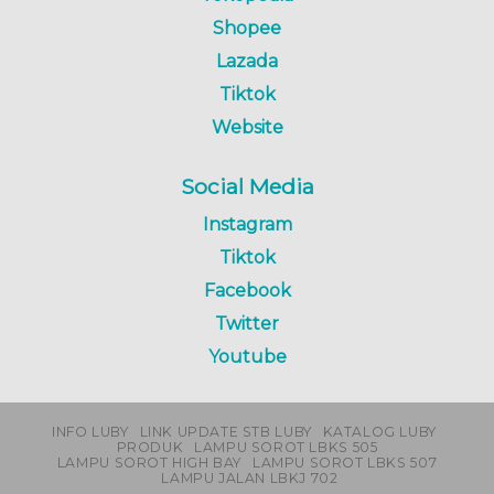
Shopee
Lazada
Tiktok
Website
Social Media
Instagram
Tiktok
Facebook
Twitter
Youtube
INFO LUBY
LINK UPDATE STB LUBY
KATALOG LUBY
PRODUK
LAMPU SOROT LBKS 505
LAMPU SOROT HIGH BAY
LAMPU SOROT LBKS 507
LAMPU JALAN LBKJ 702