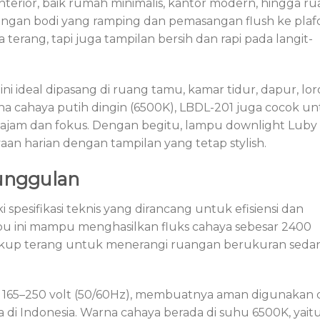
erior, baik rumah minimalis, kantor modern, hingga r
 Dengan bodi yang ramping dan pemasangan flush ke plaf
terang, tapi juga tampilan bersih dan rapi pada langit-
i ideal dipasang di ruang tamu, kamar tidur, dapur, lor
na cahaya putih dingin (6500K), LBDL-201 juga cocok u
am dan fokus. Dengan begitu, lampu downlight Luby i
harian dengan tampilan yang tetap stylish.
eunggulan
pesifikasi teknis yang dirancang untuk efisiensi dan
u ini mampu menghasilkan fluks cahaya sebesar 2400
 cukup terang untuk menerangi ruangan berukuran seda
g 165–250 volt (50/60Hz), membuatnya aman digunakan 
a di Indonesia. Warna cahaya berada di suhu 6500K, yait