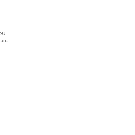
mpu
ari-