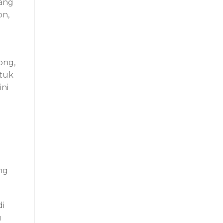
uang
on,
ong,
ntuk
ni
ng
di
u