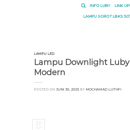
Skip
INFO LUBY
LINK U
to
LAMPU SOROT LBKS 50
content
LAMPU LED
Lampu Downlight Luby 
Modern
POSTED ON
JUNI 30, 2025
BY
MOCHAMAD LUTHFI
30
Jun