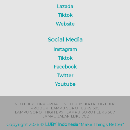
Lazada
Tiktok
Website
Social Media
Instagram
Tiktok
Facebook
Twitter
Youtube
INFO LUBY
LINK UPDATE STB LUBY
KATALOG LUBY
PRODUK
LAMPU SOROT LBKS 505
LAMPU SOROT HIGH BAY
LAMPU SOROT LBKS 507
LAMPU JALAN LBKJ 702
Copyright 2026 ©
LUBY Indonesia
"Make Things Better"