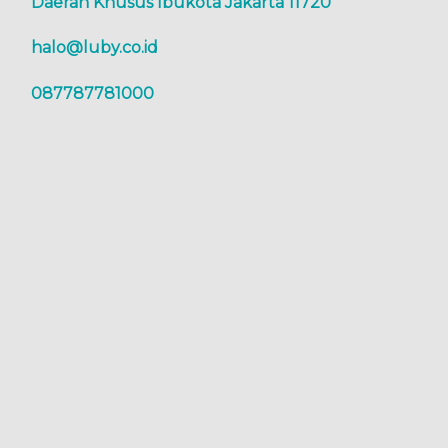
Daerah Khusus Ibukota Jakarta 11720
halo@luby.co.id
087787781000