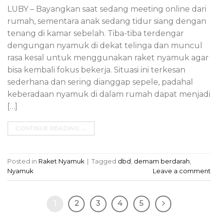
LUBY – Bayangkan saat sedang meeting online dari
rumah, sementara anak sedang tidur siang dengan
tenang di kamar sebelah. Tiba-tiba terdengar
dengungan nyamuk di dekat telinga dan muncul
rasa kesal untuk menggunakan raket nyamuk agar
bisa kembali fokus bekerja. Situasi ini terkesan
sederhana dan sering dianggap sepele, padahal
keberadaan nyamuk di dalam rumah dapat menjadi
[…]
CONTINUE READING
→
Posted in
Raket Nyamuk
|
Tagged
dbd
,
demam berdarah
,
Nyamuk
Leave a comment
1
2
3
4
5