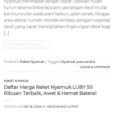
nyamuk meningkat sangat cepat. Setelah hujan
turun selama beberapa jam, genangan kecil mulai
bermunculan pada parit kebun, jalan tanah, hingga
area sekitar rumah. Kondisi lembap dengan vegetasi
sawit yang rapat menciptakan lingkungan ideal bagi
[…]
CONTINUE READING
→
Posted in
Raket Nyamuk
|
Tagged
Nyamuk
,
pancaroba
Leave a comment
RAKET NYAMUK
Daftar Harga Raket Nyamuk LUBY 50
Ribuan Terbaik, Awet & Hemat Baterai
POSTED ON
MEI 18, 2026
BY
MOCHAMAD LUTHFI