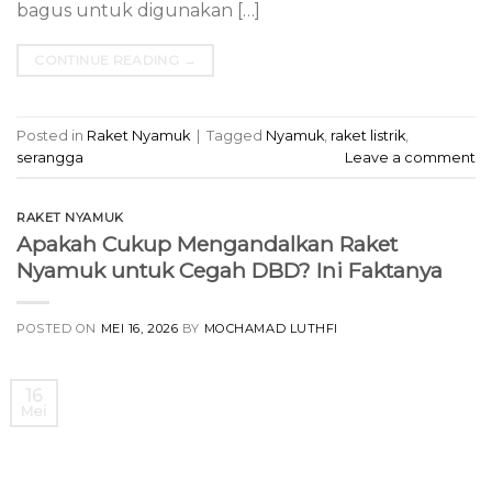
bagus untuk digunakan […]
CONTINUE READING
→
Posted in
Raket Nyamuk
|
Tagged
Nyamuk
,
raket listrik
,
serangga
Leave a comment
RAKET NYAMUK
Apakah Cukup Mengandalkan Raket
Nyamuk untuk Cegah DBD? Ini Faktanya
POSTED ON
MEI 16, 2026
BY
MOCHAMAD LUTHFI
16
Mei