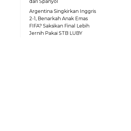
dari Spanyol
Argentina Singkirkan Inggris
2-1, Benarkah Anak Emas
FIFA? Saksikan Final Lebih
Jernih Pakai STB LUBY
Spanyol Kalahkan Prancis 2-
0, Lolos ke Final Piala Dunia
2026: Siap Nonton Duel
Inggris vs Argentina
Tempat Nonton Semifinal
Piala Dunia FIFA 2026
Prancis VS Spanyol
Ketatnya Semifinal Piala
Dunia FIFA 2026: Jangan
Lagi Ketinggalan
Pertandingan Pakai STB
LUBY