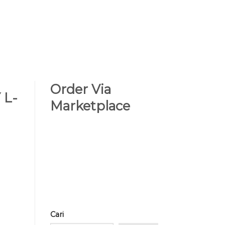
Order Via
 L-
Marketplace
Cari