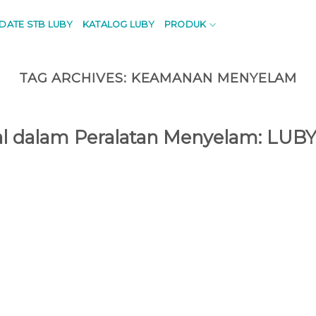
PDATE STB LUBY
KATALOG LUBY
PRODUK
TAG ARCHIVES:
KEAMANAN MENYELAM
al dalam Peralatan Menyelam: LUBY