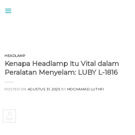
Skip
to
content
HEADLAMP
Kenapa Headlamp Itu Vital dalam
Peralatan Menyelam: LUBY L-1816
POSTED ON
AGUSTUS 31, 2025
BY
MOCHAMAD LUTHFI
31
Agu