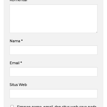
Komentar
*
Nama
*
Email
*
Situs Web
Simpan nama, email, dan situs web saya pada