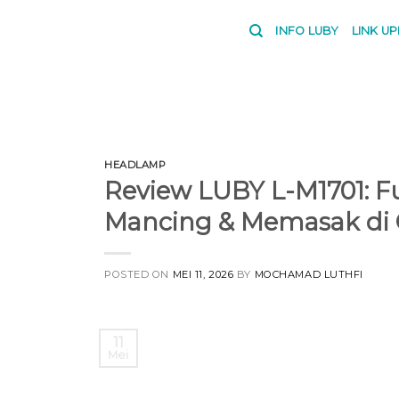
Skip
to
INFO LUBY
LINK U
content
HEADLAMP
Review LUBY L-M1701: F
Mancing & Memasak di
POSTED ON
MEI 11, 2026
BY
MOCHAMAD LUTHFI
11
Mei