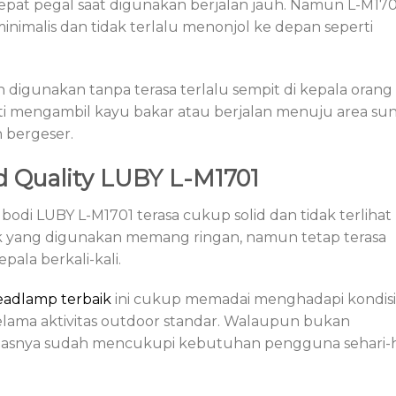
pat pegal saat digunakan berjalan jauh. Namun L-M170
inimalis dan tidak terlalu menonjol ke depan seperti
 digunakan tanpa terasa terlalu sempit di kepala orang
rti mengambil kayu bakar atau berjalan menuju area sun
h bergeser.
ld Quality LUBY L-M1701
bodi LUBY L-M1701 terasa cukup solid dan tidak terlihat
ik yang digunakan memang ringan, namun tetap terasa
pala berkali-kali.
eadlamp terbaik
ini cukup memadai menghadapi kondisi
selama aktivitas outdoor standar. Walaupun bukan
litasnya sudah mencukupi kebutuhan pengguna sehari-h