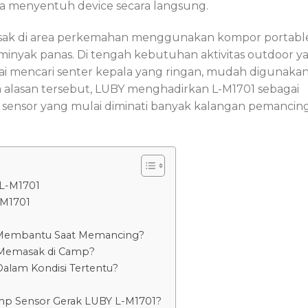
a menyentuh device secara langsung.
emasak di area perkemahan menggunakan kompor portabl
inyak panas. Di tengah kebutuhan aktivitas outdoor y
ai mencari senter kepala yang ringan, mudah digunaka
a alasan tersebut, LUBY menghadirkan L-M1701 sebagai
sensor yang mulai diminati banyak kalangan pemancing
L-M1701
L-M1701
 Membantu Saat Memancing?
 Memasak di Camp?
alam Kondisi Tertentu?
p Sensor Gerak LUBY L-M1701?