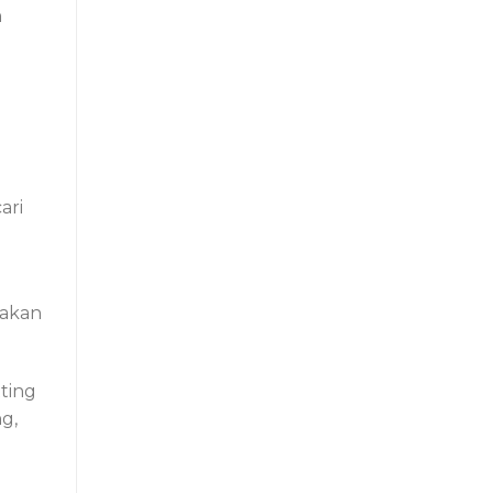
h
ari
nakan
ting
g,