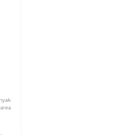
anyak
 area