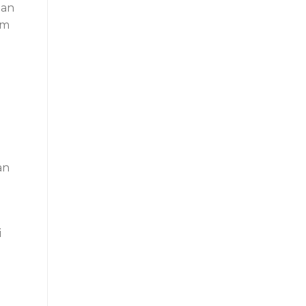
man
am
an
i