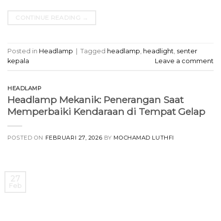
CONTINUE READING
→
Posted in
Headlamp
|
Tagged
headlamp
,
headlight
,
senter
kepala
Leave a comment
HEADLAMP
Headlamp Mekanik: Penerangan Saat
Memperbaiki Kendaraan di Tempat Gelap
POSTED ON
FEBRUARI 27, 2026
BY
MOCHAMAD LUTHFI
27
Feb