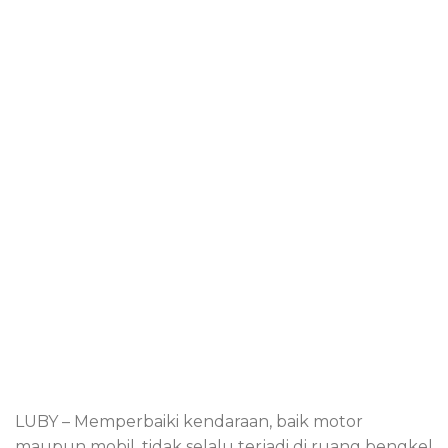
LUBY – Memperbaiki kendaraan, baik motor
maupun mobil, tidak selalu terjadi di ruang bengkel