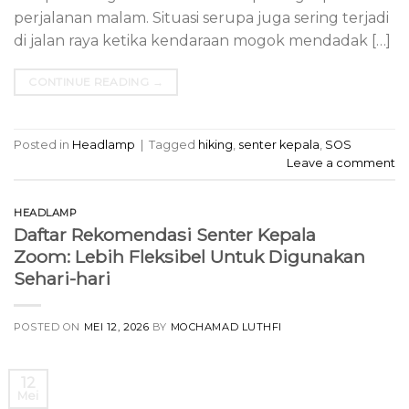
perjalanan malam. Situasi serupa juga sering terjadi
di jalan raya ketika kendaraan mogok mendadak […]
CONTINUE READING
→
Posted in
Headlamp
|
Tagged
hiking
,
senter kepala
,
SOS
Leave a comment
HEADLAMP
Daftar Rekomendasi Senter Kepala
Zoom: Lebih Fleksibel Untuk Digunakan
Sehari-hari
POSTED ON
MEI 12, 2026
BY
MOCHAMAD LUTHFI
12
Mei