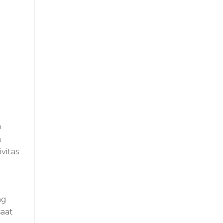
p
n
vitas
ng
saat