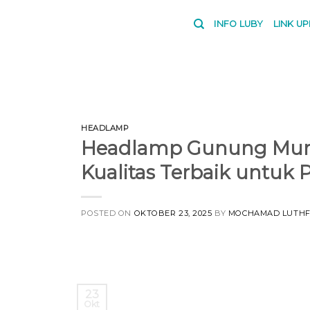
Skip
to
INFO LUBY
LINK U
content
HEADLAMP
Headlamp Gunung Murah
Kualitas Terbaik untuk 
POSTED ON
OKTOBER 23, 2025
BY
MOCHAMAD LUTHF
23
Okt