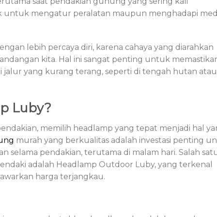
 terutama saat pendakian gunung yang sering kali
k untuk mengatur peralatan maupun menghadapi me
ngan lebih percaya diri, karena cahaya yang diarahkan
andangan kita. Hal ini sangat penting untuk memastika
 jalur yang kurang terang, seperti di tengah hutan atau
mp Luby?
pendakian, memilih headlamp yang tepat menjadi hal y
ung
murah yang berkualitas adalah investasi penting u
selama pendakian, terutama di malam hari. Salah sat
ra pendaki adalah Headlamp Outdoor Luby, yang terkenal
awarkan harga terjangkau.