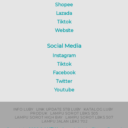
Shopee
Lazada
Tiktok
Website
Social Media
Instagram
Tiktok
Facebook
Twitter
Youtube
INFO LUBY
LINK UPDATE STB LUBY
KATALOG LUBY
PRODUK
LAMPU SOROT LBKS 505
LAMPU SOROT HIGH BAY
LAMPU SOROT LBKS 507
LAMPU JALAN LBKJ 702