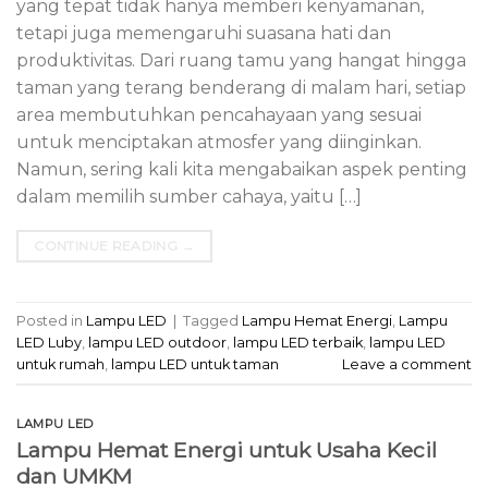
yang tepat tidak hanya memberi kenyamanan,
tetapi juga memengaruhi suasana hati dan
produktivitas. Dari ruang tamu yang hangat hingga
taman yang terang benderang di malam hari, setiap
area membutuhkan pencahayaan yang sesuai
untuk menciptakan atmosfer yang diinginkan.
Namun, sering kali kita mengabaikan aspek penting
dalam memilih sumber cahaya, yaitu […]
CONTINUE READING
→
Posted in
Lampu LED
|
Tagged
Lampu Hemat Energi
,
Lampu
LED Luby
,
lampu LED outdoor
,
lampu LED terbaik
,
lampu LED
untuk rumah
,
lampu LED untuk taman
Leave a comment
LAMPU LED
Lampu Hemat Energi untuk Usaha Kecil
dan UMKM