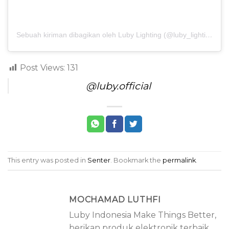
Sebuah kiriman dibagikan oleh Luby Lighting (@luby_lighting)
Post Views:
131
@luby.official
This entry was posted in
Senter
. Bookmark the
permalink
.
MOCHAMAD LUTHFI
Luby Indonesia Make Things Better,
berikan produk elektronik terbaik