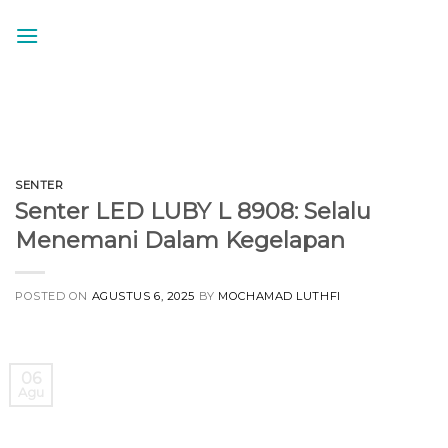
Skip
to
content
SENTER
Senter LED LUBY L 8908: Selalu
Menemani Dalam Kegelapan
POSTED ON
AGUSTUS 6, 2025
BY
MOCHAMAD LUTHFI
06
Agu