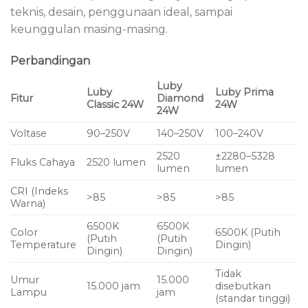
teknis, desain, penggunaan ideal, sampai
keunggulan masing-masing.
Perbandingan
Luby
Luby
Luby Prima
Fitur
Diamond
Classic 24W
24W
24W
Voltase
90–250V
140–250V
100–240V
2520
±2280–5328
Fluks Cahaya
2520 lumen
lumen
lumen
CRI (Indeks
>85
>85
>85
Warna)
6500K
6500K
Color
6500K (Putih
(Putih
(Putih
Temperature
Dingin)
Dingin)
Dingin)
Tidak
Umur
15.000
15.000 jam
disebutkan
Lampu
jam
(standar tinggi)