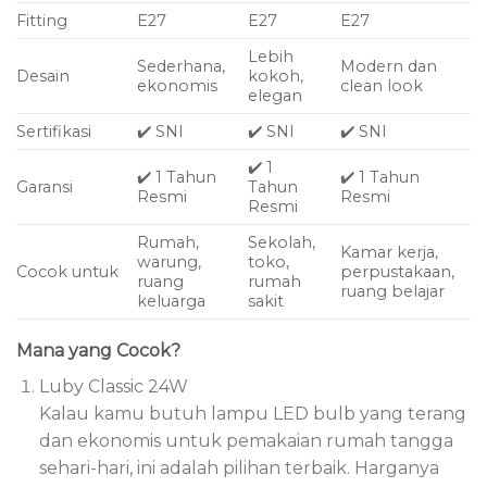
Fitting
E27
E27
E27
Lebih
Sederhana,
Modern dan
Desain
kokoh,
ekonomis
clean look
elegan
Sertifikasi
✔️ SNI
✔️ SNI
✔️ SNI
✔️ 1
✔️ 1 Tahun
✔️ 1 Tahun
Garansi
Tahun
Resmi
Resmi
Resmi
Rumah,
Sekolah,
Kamar kerja,
warung,
toko,
Cocok untuk
perpustakaan,
ruang
rumah
ruang belajar
keluarga
sakit
Mana yang Cocok?
Luby Classic 24W
Kalau kamu butuh lampu LED bulb yang terang
dan ekonomis untuk pemakaian rumah tangga
sehari-hari, ini adalah pilihan terbaik. Harganya