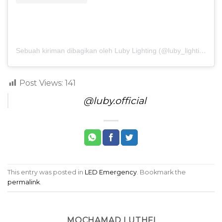
Sebuah kiriman dibagikan oleh Luby Lighting (@luby_lighting)
Post Views:
141
@luby.official
This entry was posted in
LED Emergency
. Bookmark the
permalink
.
MOCHAMAD LUTHFI