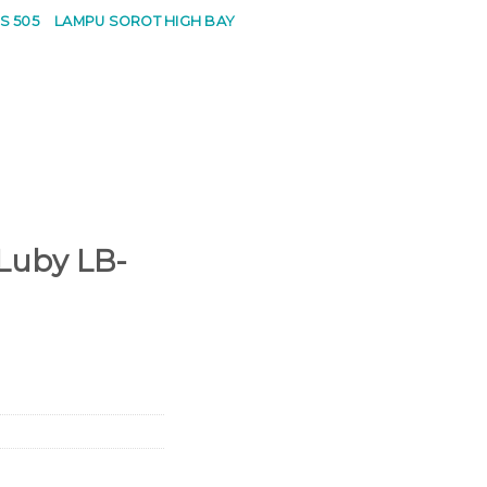
S 505
LAMPU SOROT HIGH BAY
 Luby LB-