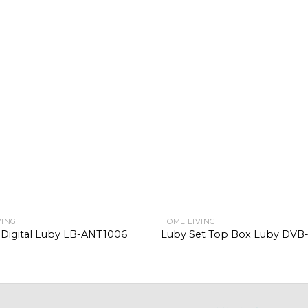
VING
HOME LIVING
 Digital Luby LB-ANT1006
Luby Set Top Box Luby DVB