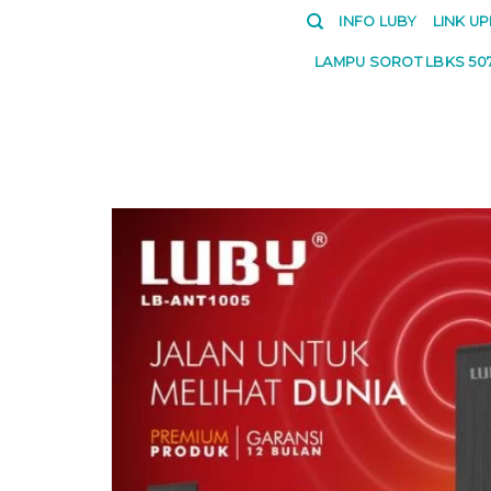
Skip
INFO LUBY
LINK U
to
LAMPU SOROT LBKS 50
content