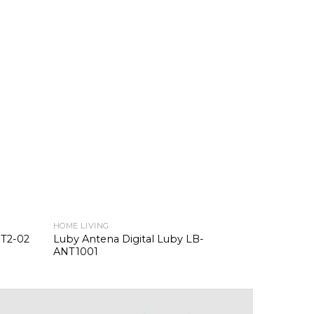
HOME LIVING
HOME LIVING
Luby Antena Digital Luby LB-
-T2-02
Luby Set T
ANT1001