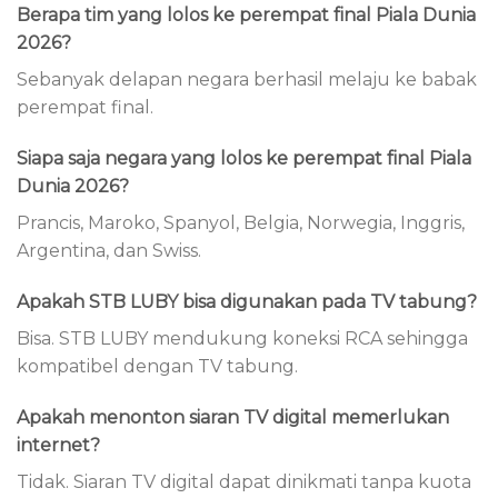
Berapa tim yang lolos ke perempat final Piala Dunia
2026?
Sebanyak delapan negara berhasil melaju ke babak
perempat final.
Siapa saja negara yang lolos ke perempat final Piala
Dunia 2026?
Prancis, Maroko, Spanyol, Belgia, Norwegia, Inggris,
Argentina, dan Swiss.
Apakah STB LUBY bisa digunakan pada TV tabung?
Bisa. STB LUBY mendukung koneksi RCA sehingga
kompatibel dengan TV tabung.
Apakah menonton siaran TV digital memerlukan
internet?
Tidak. Siaran TV digital dapat dinikmati tanpa kuota