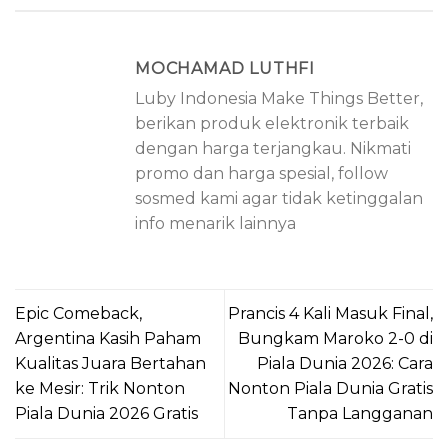
MOCHAMAD LUTHFI
Luby Indonesia Make Things Better,
berikan produk elektronik terbaik
dengan harga terjangkau. Nikmati
promo dan harga spesial, follow
sosmed kami agar tidak ketinggalan
info menarik lainnya
Epic Comeback,
Prancis 4 Kali Masuk Final,
Argentina Kasih Paham
Bungkam Maroko 2-0 di
Kualitas Juara Bertahan
Piala Dunia 2026: Cara
ke Mesir: Trik Nonton
Nonton Piala Dunia Gratis
Piala Dunia 2026 Gratis
Tanpa Langganan