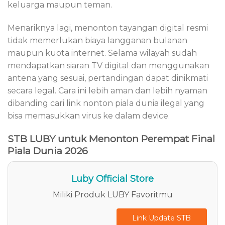
keluarga maupun teman.
Menariknya lagi, menonton tayangan digital resmi
tidak memerlukan biaya langganan bulanan
maupun kuota internet. Selama wilayah sudah
mendapatkan siaran TV digital dan menggunakan
antena yang sesuai, pertandingan dapat dinikmati
secara legal. Cara ini lebih aman dan lebih nyaman
dibanding cari link nonton piala dunia ilegal yang
bisa memasukkan virus ke dalam device.
STB LUBY untuk Menonton Perempat Final
Piala Dunia 2026
Luby Official Store
Miliki Produk LUBY Favoritmu
Link Update STB