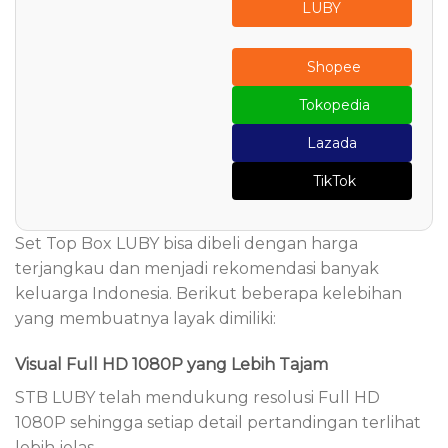
LUBY
Shopee
Tokopedia
Lazada
TikTok
Set Top Box LUBY bisa dibeli dengan harga
terjangkau dan menjadi rekomendasi banyak
keluarga Indonesia. Berikut beberapa kelebihan
yang membuatnya layak dimiliki:
Visual Full HD 1080P yang Lebih Tajam
STB LUBY telah mendukung resolusi Full HD
1080P sehingga setiap detail pertandingan terlihat
lebih jelas.