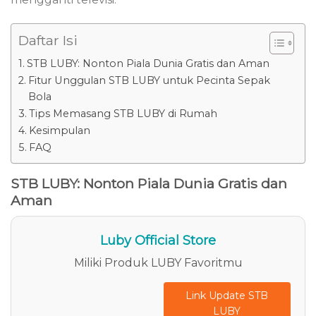
Daftar Isi
STB LUBY: Nonton Piala Dunia Gratis dan Aman
Fitur Unggulan STB LUBY untuk Pecinta Sepak
Bola
Tips Memasang STB LUBY di Rumah
Kesimpulan
FAQ
STB LUBY: Nonton Piala Dunia Gratis dan
Aman
Luby Official Store
Miliki Produk LUBY Favoritmu
Link Update STB
LUBY