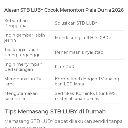
Alasan STB LUBY Cocok Menonton Piala Dunia 2026
Kebutuhan
Solusi dari STB LUBY
Pengguna
Ingin gambar lebih
Mendukung Full HD 1080p
jernih
Tidak ingin siaran
Penerimaan sinyal stabil
sering terganggu
Ingin menyimpan
Fitur PVR
pertandingan
Menggunakan TV
Kompatibel dengan TV analog
lama
dan LED lama
Mengutamakan
Sertifikasi Kominfo, fitur EWS,
keamanan
material tahan panas
Tips Memasang STB LUBY di Rumah
Memasang STB LUBY dapat dilakukan sendiri tanpa