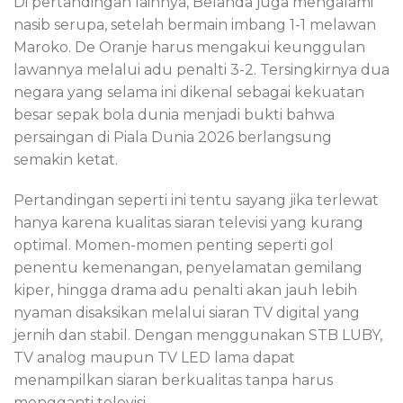
Di pertandingan lainnya, Belanda juga mengalami
nasib serupa, setelah bermain imbang 1-1 melawan
Maroko. De Oranje harus mengakui keunggulan
lawannya melalui adu penalti 3-2. Tersingkirnya dua
negara yang selama ini dikenal sebagai kekuatan
besar sepak bola dunia menjadi bukti bahwa
persaingan di Piala Dunia 2026 berlangsung
semakin ketat.
Pertandingan seperti ini tentu sayang jika terlewat
hanya karena kualitas siaran televisi yang kurang
optimal. Momen-momen penting seperti gol
penentu kemenangan, penyelamatan gemilang
kiper, hingga drama adu penalti akan jauh lebih
nyaman disaksikan melalui siaran TV digital yang
jernih dan stabil. Dengan menggunakan STB LUBY,
TV analog maupun TV LED lama dapat
menampilkan siaran berkualitas tanpa harus
mengganti televisi.