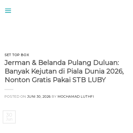
Skip
to
content
SET TOP BOX
Jerman & Belanda Pulang Duluan:
Banyak Kejutan di Piala Dunia 2026,
Nonton Gratis Pakai STB LUBY
POSTED ON
JUNI 30, 2026
BY
MOCHAMAD LUTHFI
30
Jun