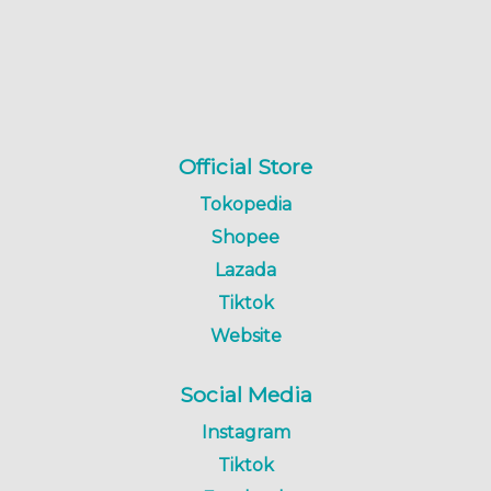
Official Store
Tokopedia
Shopee
Lazada
Tiktok
Website
Social Media
Instagram
Tiktok