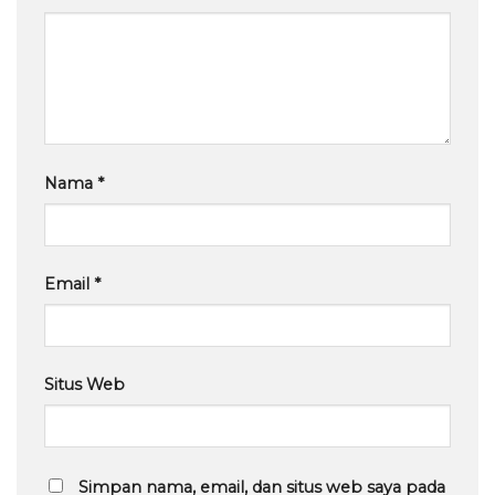
Nama
*
Email
*
Situs Web
Simpan nama, email, dan situs web saya pada