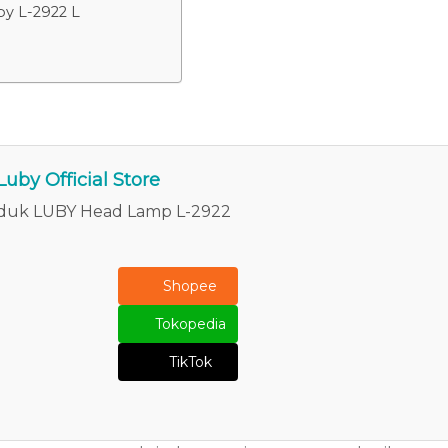
y L-2922 L
Luby Official Store
roduk LUBY Head Lamp L-2922
Shopee
Tokopedia
TikTok