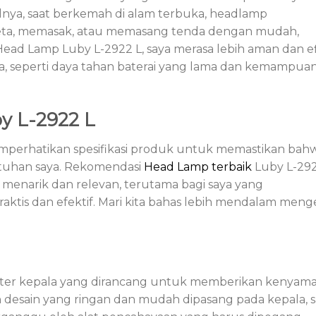
lnya, saat berkemah di alam terbuka, headlamp
a, memasak, atau memasang tenda dengan mudah,
ead Lamp Luby L-2922 L, saya merasa lebih aman dan ef
nya, seperti daya tahan baterai yang lama dan kemampua
y L-2922 L
emperhatikan spesifikasi produk untuk memastikan bah
tuhan saya. Rekomendasi
Head Lamp terbaik
Luby L-292
t menarik dan relevan, terutama bagi saya yang
tis dan efektif. Mari kita bahas lebih mendalam meng
enter kepala yang dirancang untuk memberikan kenyam
desain yang ringan dan mudah dipasang pada kepala, s