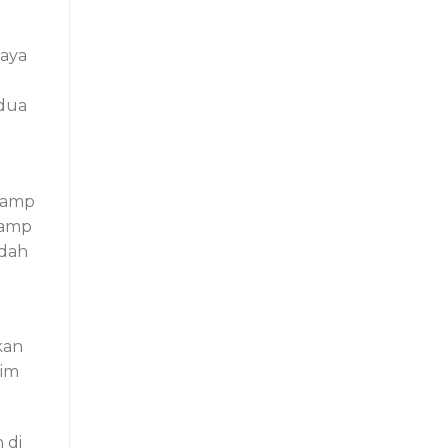
.
haya
edua
lamp
Lamp
udah
kan
nim
 di