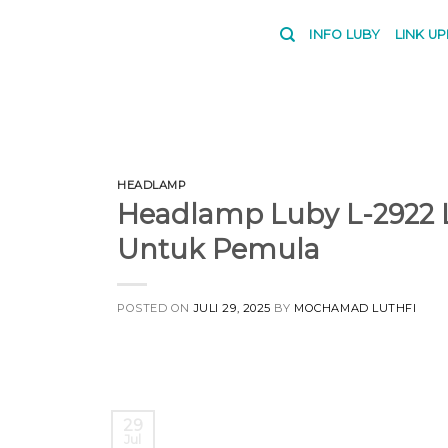
Skip
to
INFO LUBY
LINK U
content
HEADLAMP
Headlamp Luby L-2922 L
Untuk Pemula
POSTED ON
JULI 29, 2025
BY
MOCHAMAD LUTHFI
29
Jul