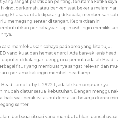
t yang sangat praktis dan penting, terutama ketika saya
 hiking, berkemah, atau bahkan saat bekerja malam hari
ncang khusus untuk dipasang di kepala, memberikan ca
erlu memegang senter di tangan. Kepraktisan ini
embutuhkan pencahayaan tapi masih ingin memiliki k
innya.
cara memfokuskan cahaya pada area yang kita tuju,
 yang kuat dan hemat energi. Ada banyak jenis head
kup populer di kalangan pengguna pemula adalah Head 
berbagai fitur yang membuatnya sangat relevan dan m
baru pertama kali ingin membeli headlamp.
 Head Lamp Luby L-2922 L, adalah kemampuannya
an mudah diatur sesuai kebutuhan. Dengan mengguna
a, baik saat beraktivitas outdoor atau bekerja di area mi
egang senter.
f dalam berbagai situasi yang membutuhkan pencahayaan