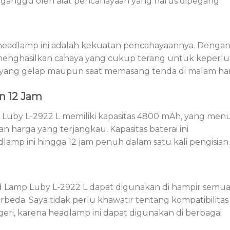
rganggu oleh alat pencahayaan yang harus dipegang.
i headlamp ini adalah kekuatan pencahayaannya. Denga
 menghasilkan cahaya yang cukup terang untuk keperl
ing yang gelap maupun saat memasang tenda di malam har
n 12 Jam
Luby L-2922 L memiliki kapasitas 4800 mAh, yang men
harga yang terjangkau. Kapasitas baterai ini
p ini hingga 12 jam penuh dalam satu kali pengisian.
d Lamp Luby L-2922 L dapat digunakan di hampir semu
rbeda. Saya tidak perlu khawatir tentang kompatibilitas
geri, karena headlamp ini dapat digunakan di berbagai