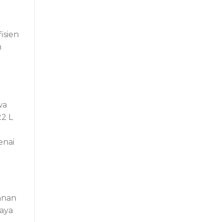
isien
n
wa
2 L
enai
anan
aya