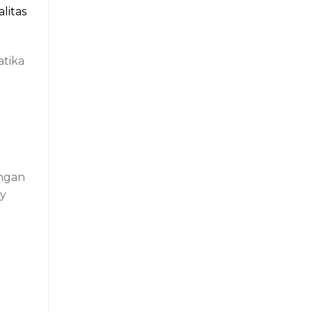
litas
atika
engan
y