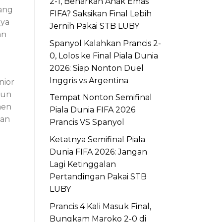
2-1, Benarkah Anak Emas
yang
FIFA? Saksikan Final Lebih
nya
Jernih Pakai STB LUBY
an
Spanyol Kalahkan Prancis 2-
0, Lolos ke Final Piala Dunia
2026: Siap Nonton Duel
Inggris vs Argentina
nior
run
Tempat Nonton Semifinal
men
Piala Dunia FIFA 2026
uan
Prancis VS Spanyol
Ketatnya Semifinal Piala
Dunia FIFA 2026: Jangan
Lagi Ketinggalan
Pertandingan Pakai STB
LUBY
Prancis 4 Kali Masuk Final,
Bungkam Maroko 2-0 di