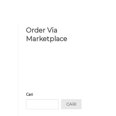
Order Via
Marketplace
Cari
CARI