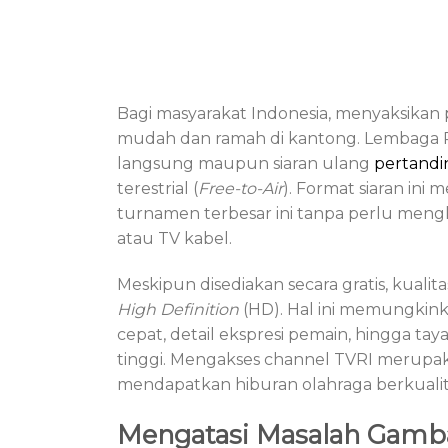
Bagi masyarakat Indonesia, menyaksikan p
mudah dan ramah di kantong. Lembaga P
langsung maupun siaran ulang
pertandi
terestrial (
Free-to-Air
). Format siaran ini
turnamen terbesar ini tanpa perlu meng
atau TV kabel.
Meskipun disediakan secara gratis, kuali
High Definition
(HD). Hal ini memungkin
cepat, detail ekspresi pemain, hingga ta
tinggi. Mengakses channel TVRI merupaka
mendapatkan hiburan olahraga berkualita
Mengatasi Masalah Gamba