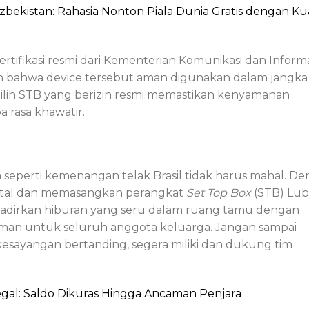
ekistan: Rahasia Nonton Piala Dunia Gratis dengan Kua
ertifikasi resmi dari Kementerian Komunikasi dan Inform
amin bahwa device tersebut aman digunakan dalam jangka
emilih STB yang berizin resmi memastikan kenyamanan
 rasa khawatir.
a seperti kemenangan telak Brasil tidak harus mahal. D
igital dan memasangkan perangkat
Set Top Box
(STB) Lub
hadirkan hiburan yang seru dalam ruang tamu dengan
 aman untuk seluruh anggota keluarga. Jangan sampai
esayangan bertanding, segera miliki dan dukung tim
egal: Saldo Dikuras Hingga Ancaman Penjara