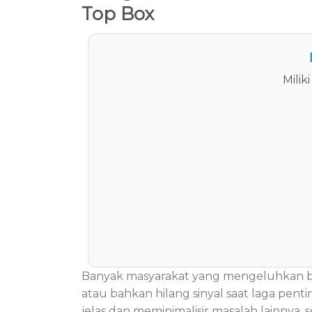
Top Box
Mili
Banyak masyarakat yang mengeluhkan ba
atau bahkan hilang sinyal saat laga pe
jelas dan meminimalisir masalah lainny