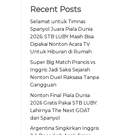
Recent Posts
Selamat untuk Timnas
Spanyol Juara Piala Dunia
2026: STB LUBY Masih Bisa
Dipakai Nonton Acara TV
Untuk Hiburan di Rumah
Super Big Match Prancis vs
Inggris: Jadi Saksi Sejarah
Nonton Duel Raksasa Tanpa
Gangguan
Nonton Final Piala Dunia
2026 Gratis Pakai STB LUBY:
Lahirnya The Next GOAT
dari Spanyol
Argentina Singkirkan Inggris