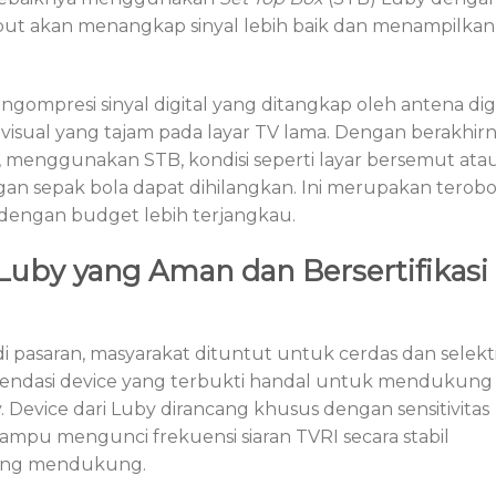
ebut akan menangkap sinyal lebih baik dan menampilkan
ompresi sinyal digital yang ditangkap oleh antena digi
sual yang tajam pada layar TV lama. Dengan berakhir
al, menggunakan STB, kondisi seperti layar bersemut ata
gan sepak bola dapat dihilangkan. Ini merupakan terob
 dengan budget lebih terjangkau.
uby yang Aman dan Bersertifikasi
i pasaran, masyarakat dituntut untuk cerdas dan selekti
mendasi device yang terbukti handal untuk mendukung
 Device dari Luby dirancang khusus dengan sensitivitas
mampu mengunci frekuensi siaran TVRI secara stabil
rang mendukung.