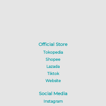
Official Store
Tokopedia
Shopee
Lazada
Tiktok
Website
Social Media
Instagram