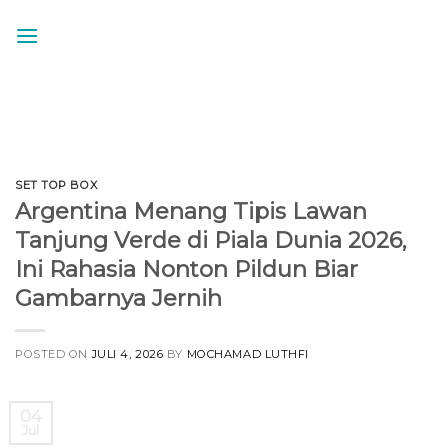
Skip
to
content
SET TOP BOX
Argentina Menang Tipis Lawan
Tanjung Verde di Piala Dunia 2026,
Ini Rahasia Nonton Pildun Biar
Gambarnya Jernih
POSTED ON
JULI 4, 2026
BY
MOCHAMAD LUTHFI
04
Jul