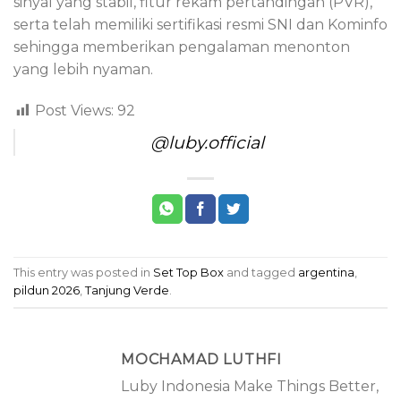
sinyal yang stabil, fitur rekam pertandingan (PVR),
serta telah memiliki sertifikasi resmi SNI dan Kominfo
sehingga memberikan pengalaman menonton
yang lebih nyaman.
Post Views:
92
@luby.official
This entry was posted in
Set Top Box
and tagged
argentina
,
pildun 2026
,
Tanjung Verde
.
MOCHAMAD LUTHFI
Luby Indonesia Make Things Better,