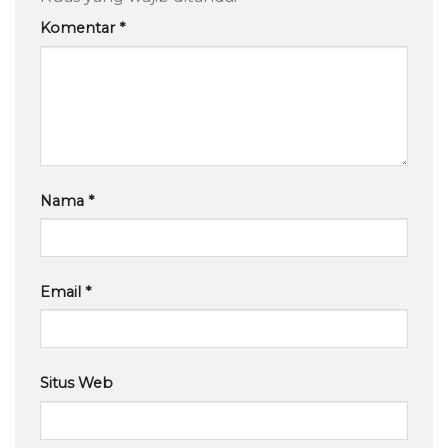
Komentar
*
Nama
*
Email
*
Situs Web