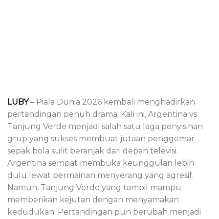
LUBY
–
Piala Dunia 2026 kembali menghadirkan
pertandingan penuh drama. Kali ini, Argentina vs
Tanjung Verde menjadi salah satu laga penyisihan
grup yang sukses membuat jutaan penggemar
sepak bola sulit beranjak dari depan televisi.
Argentina sempat membuka keunggulan lebih
dulu lewat permainan menyerang yang agresif.
Namun, Tanjung Verde yang tampil mampu
memberikan kejutan dengan menyamakan
kedudukan. Pertandingan pun berubah menjadi