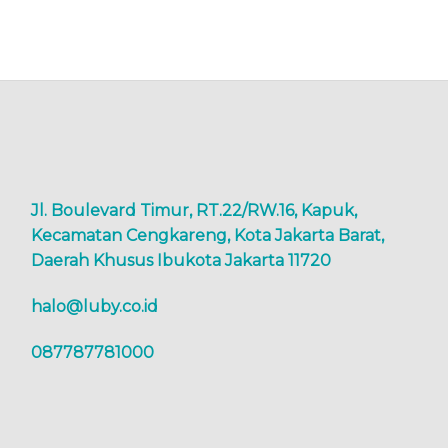
Jl. Boulevard Timur, RT.22/RW.16, Kapuk,
Kecamatan Cengkareng, Kota Jakarta Barat,
Daerah Khusus Ibukota Jakarta 11720
halo@luby.co.id
087787781000