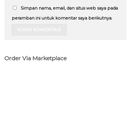
Simpan nama, email, dan situs web saya pada
peramban ini untuk komentar saya berikutnya.
Order Via Marketplace