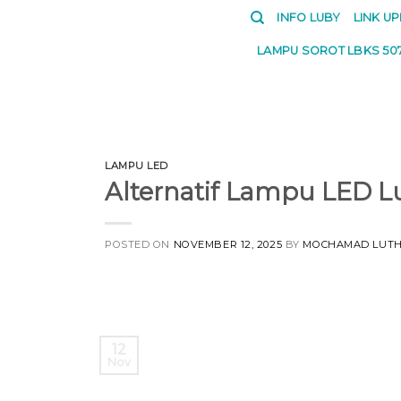
Skip
INFO LUBY
LINK U
to
LAMPU SOROT LBKS 50
content
LAMPU LED
Alternatif Lampu LED 
POSTED ON
NOVEMBER 12, 2025
BY
MOCHAMAD LUTH
12
Nov