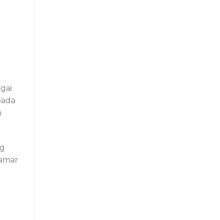
gai
pada
n
ng
kamar