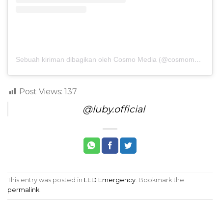
Sebuah kiriman dibagikan oleh Cosmo Media (@cosmomediaid)
Post Views:
137
@luby.official
This entry was posted in
LED Emergency
. Bookmark the
permalink
.