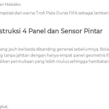
an Meksiko.
spirasi dari warna Trofi Piala Dunia FIFA sebagai lamba
truksi 4 Panel dan Sensor Pintar
yang jauh berbeda dibanding generasi sebelumnya. Bola 
tanpa jahitan dengan hanya empat panel geometris fl
asilkan permukaan yang lebih mulus sehingga hambatan
kat.