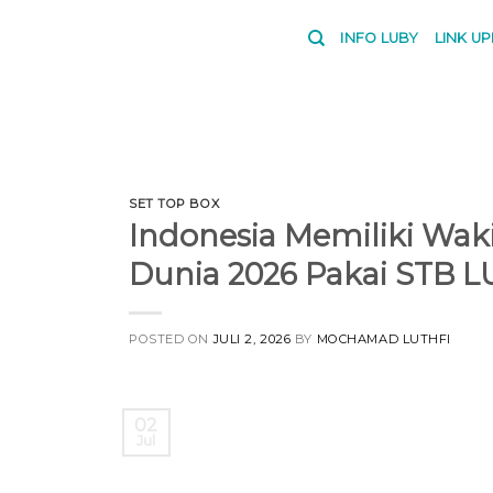
Skip
to
INFO LUBY
LINK U
content
SET TOP BOX
Indonesia Memiliki Waki
Dunia 2026 Pakai STB 
POSTED ON
JULI 2, 2026
BY
MOCHAMAD LUTHFI
02
Jul