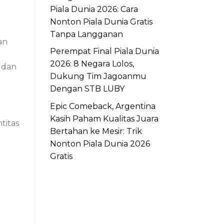
Piala Dunia 2026: Cara
Nonton Piala Dunia Gratis
Tanpa Langganan
an
Perempat Final Piala Dunia
2026: 8 Negara Lolos,
 dan
Dukung Tim Jagoanmu
Dengan STB LUBY
Epic Comeback, Argentina
Kasih Paham Kualitas Juara
titas
Bertahan ke Mesir: Trik
Nonton Piala Dunia 2026
Gratis