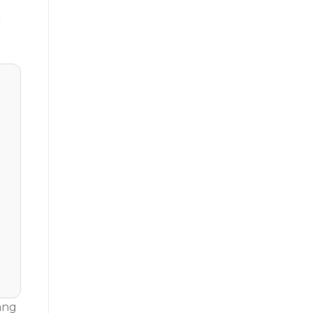
-
ang