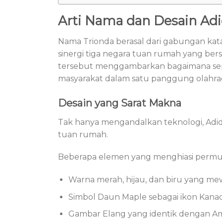
Arti Nama dan Desain Adi
Nama Trionda berasal dari gabungan kat
sinergi tiga negara tuan rumah yang ber
tersebut menggambarkan bagaimana se
masyarakat dalam satu panggung olahraga
Desain yang Sarat Makna
Tak hanya mengandalkan teknologi, Adida
tuan rumah.
Beberapa elemen yang menghiasi permuka
Warna merah, hijau, dan biru yang me
Simbol Daun Maple sebagai ikon Kanad
Gambar Elang yang identik dengan Ame