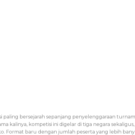
isi paling bersejarah sepanjang penyelenggaraan turna
a kalinya, kompetisi ini digelar di tiga negara sekaligus,
iko. Format baru dengan jumlah peserta yang lebih ban