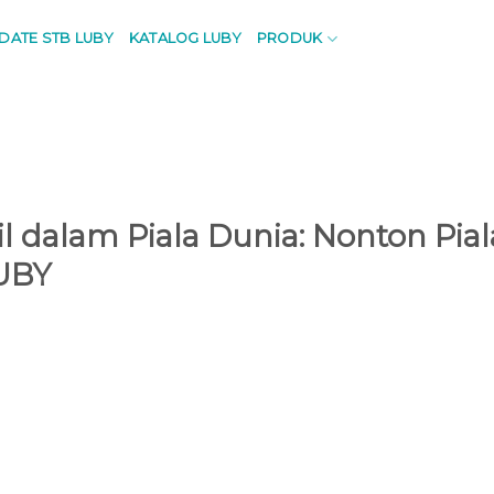
PDATE STB LUBY
KATALOG LUBY
PRODUK
l dalam Piala Dunia: Nonton Pial
LUBY