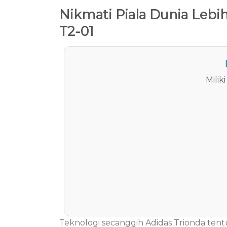
Nikmati Piala Dunia Leb
T2-01
Mili
Teknologi secanggih Adidas Trionda tentu