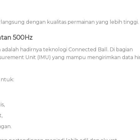
langsung dengan kualitas permainan yang lebih tinggi.
atan 500Hz
a adalah hadirnya teknologi Connected Ball. Di bagian
easurement Unit (IMU) yang mampu mengirimkan data h
untuk:
s,
,
ngan.