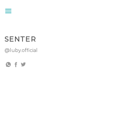
Skip
to
content
SENTER
@luby.official